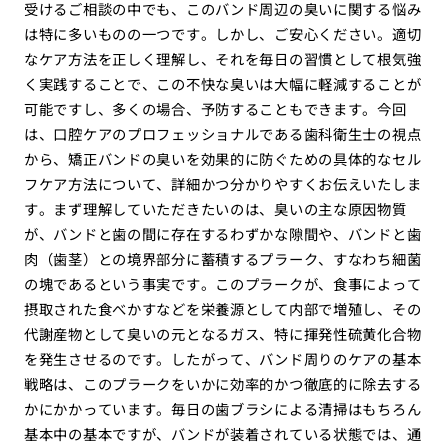
受けるご相談の中でも、このバンド周辺の臭いに関する悩み
は特に多いものの一つです。しかし、ご安心ください。適切
なケア方法を正しく理解し、それを毎日の習慣として根気強
く実践することで、この不快な臭いは大幅に軽減することが
可能ですし、多くの場合、予防することもできます。今回
は、口腔ケアのプロフェッショナルである歯科衛生士の視点
から、矯正バンドの臭いを効果的に防ぐための具体的なセル
フケア方法について、詳細かつ分かりやすくお伝えいたしま
す。まず理解していただきたいのは、臭いの主な原因物質
が、バンドと歯の間に存在するわずかな隙間や、バンドと歯
肉（歯茎）との境界部分に蓄積するプラーク、すなわち細菌
の塊であるという事実です。このプラークが、食事によって
摂取された食べかすなどを栄養源として内部で増殖し、その
代謝産物として臭いの元となるガス、特に揮発性硫黄化合物
を発生させるのです。したがって、バンド周りのケアの基本
戦略は、このプラークをいかに効率的かつ徹底的に除去する
かにかかっています。毎日の歯ブラシによる清掃はもちろん
基本中の基本ですが、バンドが装着されている状態では、通