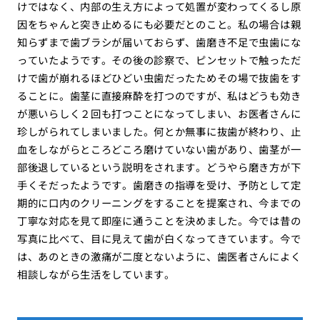
けではなく、内部の生え方によって処置が変わってくるし原
因をちゃんと突き止めるにも必要だとのこと。私の場合は親
知らずまで歯ブラシが届いておらず、歯磨き不足で虫歯にな
っていたようです。その後の診察で、ピンセットで触っただ
けで歯が崩れるほどひどい虫歯だったためその場で抜歯をす
ることに。歯茎に直接麻酔を打つのですが、私はどうも効き
が悪いらしく２回も打つことになってしまい、お医者さんに
珍しがられてしまいました。何とか無事に抜歯が終わり、止
血をしながらところどころ磨けていない歯があり、歯茎が一
部後退しているという説明をされます。どうやら磨き方が下
手くそだったようです。歯磨きの指導を受け、予防として定
期的に口内のクリーニングをすることを提案され、今までの
丁寧な対応を見て即座に通うことを決めました。今では昔の
写真に比べて、目に見えて歯が白くなってきています。今で
は、あのときの激痛が二度とないように、歯医者さんによく
相談しながら生活をしています。