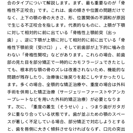
合のタイプについて解説します。まず、最も重要なのが「骨
格性不正咬合」です。これは、歯の傾きや位置の問題だけで
なく、上下の顎の骨の大きさ、形、位置関係の不調和が原因
で生じる不正咬合を指します。代表的なものに、上顎が下顎
に対して相対的に前に出ている「骨格性上顎前突（出っ
歯）」、逆に下顎が上顎に対して相対的に前に出ている「骨
格性下顎前突（受け口）」、そして前歯部が上下的に噛み合
わない「骨格性開咬」などがあります。これらの場合、前歯
部の見た目を部分矯正で一時的にカモフラージュできたとし
ても、根本的な顎の骨のズレは改善されないため、機能的な
問題が残存したり、治療後に後戻りを起こしやすかったりし
ます。多くの場合、全顎的な矯正治療や、重度の場合は外科
手術を併用した矯正治療（サージェリーファーストやアンカ
ープレートなどを用いた外科的矯正治療）が必要となりま
す。次に、「重度の叢生（そうせい）」、つまり歯がガタガ
タに重なり合っている状態です。歯が並ぶための顎のスペー
スが著しく不足している場合、部分矯正で対応しようとする
と、歯を唇側に大きく傾斜させなければならず、口元の突出