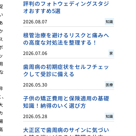
評判のフォトウェディングスタジ
促
オおすすめ5選
い
2026.08.07
知識
あ
か
根管治療を避けるリスクと痛みへ
ス
の高度な対処法を整理する！
ボ
2026.07.06
家
ッ
用
歯周病の初期症状をセルフチェッ
な
クして受診に備える
2026.05.30
医療
非
と、
子供の矯正費用と保険適用の基礎
大
知識！納得のいく選び方
カ
2026.05.28
知識
場
大正区で歯周病のサインに気づい
高