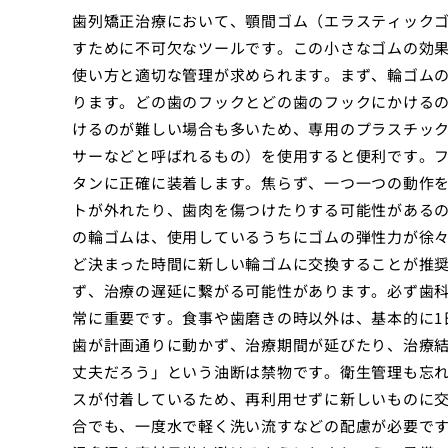
歯列矯正治療において、顎間ゴム（エラスティック
すために不可欠なツールです。この小さなゴムの効
使い方と適切な管理が求められます。まず、輪ゴム
ります。どの歯のフックとどの歯のフックにかける
けるのが難しい場合も多いため、専用のプラスチッ
サーなどと呼ばれるもの）を使用すると便利です。
タンに正確に装着します。焦らず、一つ一つの動作
トが外れたり、歯肉を傷つけたりする可能性がある
の輪ゴムは、使用しているうちにゴムの弾性力が徐々
ど決まった時間に新しい輪ゴムに交換することが推
ず、治療の遅延に繋がる可能性があります。必ず歯
常に重要です。食事や歯磨きの時以外は、基本的に1
歯が計画通りに動かず、治療期間が延びたり、治療
丈夫だろう」という油断は禁物です。衛生管理も忘
スが付着しているため、再利用せずに新しいものに
合でも、一度水で軽く洗い流すなどの配慮が必要で