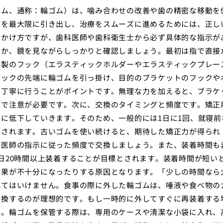
ゴム、通称：輪ゴム）は、噛み合わせの改善や歯の精密な移動を
果を最大限に引き出し、治療をスムーズに進めるためには、正し
のかけ方ですが、歯科医師や歯科衛生士から必ず具体的な指示が
のか、鏡を見ながらしっかりと確認しましょう。最初は指で直接
ク製のフック（エラスティックホルダーやエラスティックプレー
フックの先端に輪ゴムを引っ掛け、目的のブラケットのフックや
を丁寧に行うことがポイントです。無理な力を加えると、ブラケ
ので注意が必要です。次に、交換のタイミングと頻度です。矯正
に低下していきます。そのため、一般的には1日に1回、就寝前
奨されます。古いゴムを使い続けると、期待した矯正力が得られ
科医師の指示に従った頻度で交換しましょう。また、装着時間も
日20時間以上装着することが目標とされます。装着時間が短い
結果が不十分になったりする原因となります。「少しの時間なら
れてはいけません。食事の際に外した輪ゴムは、唾液や食べ物の
交換するのが理想的です。もし一時的に外してすぐに再装着する
す。輪ゴムを保管する際は、専用のケースや清潔な小袋に入れ、