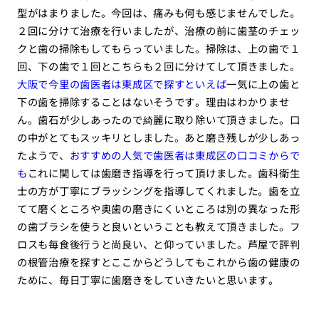
型がはまりました。今回は、痛みも何も感じませんでした。
２回に分けて治療を行いましたが、治療の前に歯茎のチェッ
クと歯の掃除もしてもらっていました。掃除は、上の歯で１
回、下の歯で１回とこちらも２回に分けてして頂きました。
大阪で今里の歯医者は東成区で探すといえば
一気に上の歯と
下の歯を掃除することはないそうです。理由はわかりませ
ん。歯石が少しあったので綺麗に取り除いて頂きました。口
の中がとてもスッキリとしました。あと磨き残しが少しあっ
たようで、
おすすめの人気で歯医者は東成区の口コミからで
も
これに関しては歯磨き指導を行って頂けました。歯科衛生
士の方が丁寧にブラッシングを指導してくれました。歯を立
てて磨くところや奥歯の磨きにくいところは別の異なった形
の歯ブラシを使うと良いということも教えて頂きました。フ
ロスも毎食後行うと尚良い、と仰っていました。芦屋で評判
の根管治療を探すとここからどうしてもこれから歯の健康の
ために、毎日丁寧に歯磨きをしていきたいと思います。