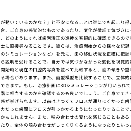
歯が動いているのかな？」と不安になることは誰にでも起こり得
場合、ご自身の感覚的なものであったり、変化が微細で気づきに
は、どのようにすれば歯列矯正の進捗を客観的に確認できるので
生士に直接尋ねることです。彼らは、治療開始からの様々な記録
画のシミュレーションなど）を元に、歯の移動状況を正確に把握
がら説明を受けることで、自分では気づかなかった変化を視覚的
療開始時と現在の口腔内写真を並べて比較すると、歯の傾きや重
かる場合があります。また、歯型模型を比較することで、立体的
できます。もし、治療計画に3Dシミュレーションが用いられて
段階に相当するのかを確認するのも良いでしょう。ご自身ででき
用感が挙げられます。以前はきつくてフロスが通りにくかった歯
スカだった歯間にフロスが引っかかるようになったりすることで
るかもしれません。また、噛み合わせの変化を感じることもある
ったり、全体の噛み合わせがしっくりくるようになったりといっ