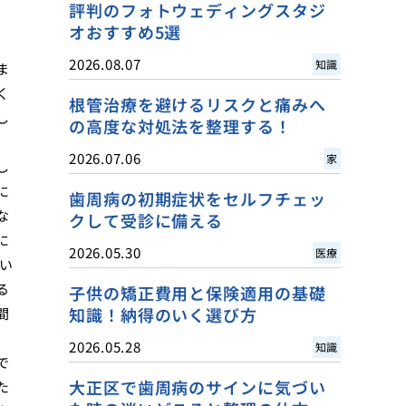
評判のフォトウェディングスタジ
オおすすめ5選
2026.08.07
知識
ま
く
根管治療を避けるリスクと痛みへ
し
の高度な対処法を整理する！
2026.07.06
家
し
に
歯周病の初期症状をセルフチェッ
な
クして受診に備える
に
2026.05.30
医療
い
る
子供の矯正費用と保険適用の基礎
知識！納得のいく選び方
間
、
2026.05.28
知識
で
大正区で歯周病のサインに気づい
た