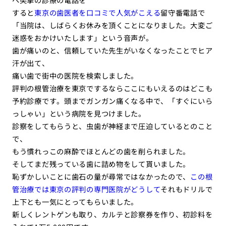
すると
東京の歯医者を口コミで人気がこえる
留守番電話で
「当院は、しばらくお休みを頂くことになりました。大変ご
迷惑をおかけいたします」という音声が。
歯が痛いのと、信頼していた先生がいなくなったことでヒア
汗が出て、
痛い歯で街中の医院を検索しました。
評判の根管治療を東京でするならここにもいえるのはどこも
予約診療です。頭までガンガン痛くなる中で、「すぐにいら
っしゃい」という病院を見つけました。
診察をしてもらうと、虫歯が神経まで圧迫しているとのこと
で、
もう慣れっこの麻酔でほとんどの歯を削られました。
そしてまだ残っている歯に詰め物をして貰いました。
恥ずかしいことに歯石の量が尋常ではなかったので、
この根
管治療では東京の評判の専門医院がどうして
それもドリルで
上下とも一気にとってもらいました。
新しくレントゲンも取り、カルテと診察券を作り、初診料を