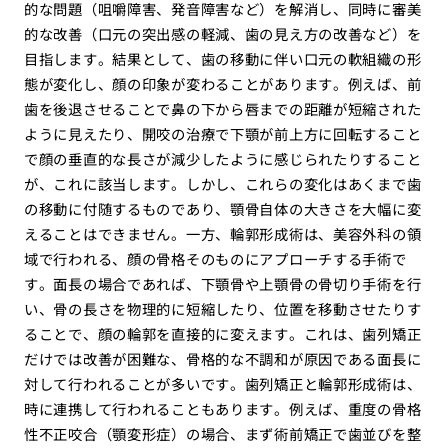
的な問題（咀嚼障害、発音障害など）を解消し、同時に審美
的な改善（口元の突出感の軽減、歯の見え方の改善など）を
目指します。結果として、歯の移動に伴い口元の軟組織の形
態が変化し、顔の印象が変わることがあります。例えば、前
歯を後退させることで鼻の下から唇までの距離が短縮された
ように見えたり、開咬の治療で下顎が前上方に回転すること
で顔の垂直的な長さが減少したように感じられたりすること
が、これに該当します。しかし、これらの変化はあくまで歯
の移動に付随するものであり、顎骨自体の大きさを大幅に変
えることはできません。一方、輪郭形成術は、美容外科の領
域で行われる、顔の骨格そのものにアプローチする手術で
す。面長の場合であれば、下顎骨や上顎骨の骨切り手術を行
い、骨の長さを物理的に短縮したり、位置を移動させたりす
ることで、顔の輪郭を直接的に変えます。これは、歯列矯正
だけでは改善が困難な、骨格的な不調和が原因である面長に
対して行われることが多いです。歯列矯正と輪郭形成術は、
時に連携して行われることもあります。例えば、重度の骨格
性不正咬合（顎変形症）の場合、まず術前矯正で歯並びを整