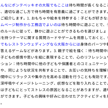
どんなにポンテベッキオの大阪でもここは
待ち時間が長くなるこ
が、適切な過ごし方で待ち時間を有意義に過ごすことができます
ご紹介します。1. おもちゃや絵本を持参する：子どもが好きな
ームページ制作から工務店でよいのは
待ち時間中に遊ぶことで、
院のルールに従って、静かに遊ぶことができるものを選びましょ
興味を持つテーマに関する質問カードやゲームを用意しておくと、
こでもレストランウェディングなら大阪からには
身体のパーツや
答えるゲームなどがあります。3. 親子で絵を描く：待ち時間中
。子どもの感情や思いを絵に表現することで、心のリフレッシュ
ケーション：待ち時間中に他の子どもや保護者とのコミュニケーシ
とや、同じような状況を共有することで、お互いの気持ちを理解
ち時間中にリラックスや集中力を高める活動を行うことも有効です
は
深呼吸やイメージトレーニング、瞑想などを取り入れることで
間は子どもにとってストレスの原因となることがありますが、適
とができます。子どもの興味や好みに合わせたアクティビティを
う。