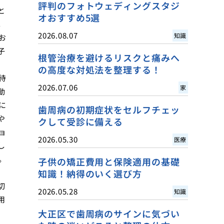
評判のフォトウェディングスタジ
と
オおすすめ5選
。
2026.08.07
知識
お
子
根管治療を避けるリスクと痛みへ
の高度な対処法を整理する！
待
2026.07.06
家
動
に
歯周病の初期症状をセルフチェッ
や
クして受診に備える
ョ
2026.05.30
医療
し
。
子供の矯正費用と保険適用の基礎
、
知識！納得のいく選び方
切
2026.05.28
知識
用
大正区で歯周病のサインに気づい