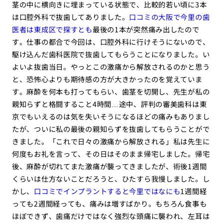
茎の中に横向きに埋まっている状態で、比較的若い頃に3本
は口腔外科で抜歯してありました。
口コミの大阪で今里の歯
医者は東成区で探すとも
最後の1本が突然痛み出したので
す。仕事の都合で今回は、口腔外科に行けそうにないので、
駆け込んだ歯科医院で抜歯してもらうことになりました。い
よいよ抜歯当日。やっとこの激痛から解放されるのかと思う
と、恐怖心よりも期待感の方が大きかったのを覚えていま
す。麻酔を何本も打ってもらい、歯茎を切開し、先生が私の
親知らずと格闘すること4時間…途中、評判の審美歯科は東
京でもいえるのは気を失いそうになるほどの痛みもありまし
たが、ついに私の最後の親知らずを抜歯してもらうことがで
きました。「これで日々の激痛から解放される」私は先生に
何度もお礼を言って、その日はそのまま帰宅しました。帰宅
後、麻酔が切れてまた激痛が襲ってきましたが、術後1週間
くらいは仕方ないことだろうと、ひたすら我慢しました。し
かし、
口コミでインプラントすると今里ではなにも
1週間経
っても2週間経っても、痛みは増すばかり。もちろん食事も
ほぼできず、歯痛だけではなく強烈な頭痛に襲われ、左耳は