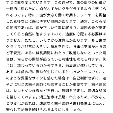
ずつ位置を変えていきます。この過程で、歯の周りの組織が
一時的に緩むため、歯がわずかにグラグラするように感じら
れるのです。特に、歯が大きく動く時期や、ワイヤーを調整
した直後などに感じやすい傾向があります。通常、この程度
の動揺であれば、歯が正しい位置に収まり、周囲の骨が安定
してくると自然に治まりますので、過度に心配する必要はあ
りません。ただし、いくつかの注意点があります。もし歯の
グラグラが非常に大きい、痛みを伴う、食事に支障が出るほ
ど不安定、あるいは長期間にわたって改善しないといった場
合は、何らかの問題が起きている可能性も考えられます。例
えば、加わっている力が強すぎる、歯周病が進行している、
あるいは歯の根に異常が生じているといったケースです。こ
のような異常なサインを感じた場合は、自己判断せずに、速
やかに担当の歯科医師に相談することが重要です。歯科医師
は、レントゲン検査などを行い、原因を特定し、適切な処置
を講じてくれます。矯正治療は長期にわたるため、不安なこ
とや変化があれば、遠慮なく歯科医師や歯科衛生士に伝え、
安心して治療を続けられるようにしましょう。