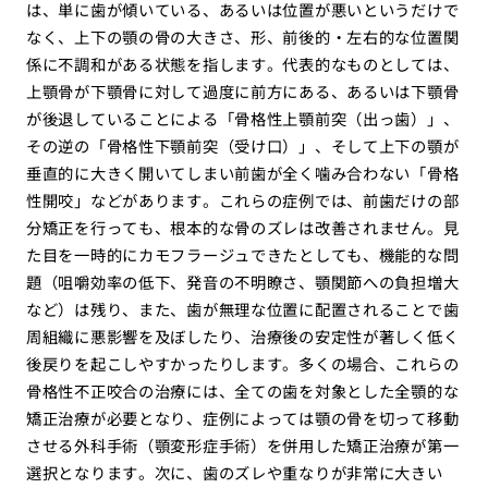
は、単に歯が傾いている、あるいは位置が悪いというだけで
なく、上下の顎の骨の大きさ、形、前後的・左右的な位置関
係に不調和がある状態を指します。代表的なものとしては、
上顎骨が下顎骨に対して過度に前方にある、あるいは下顎骨
が後退していることによる「骨格性上顎前突（出っ歯）」、
その逆の「骨格性下顎前突（受け口）」、そして上下の顎が
垂直的に大きく開いてしまい前歯が全く噛み合わない「骨格
性開咬」などがあります。これらの症例では、前歯だけの部
分矯正を行っても、根本的な骨のズレは改善されません。見
た目を一時的にカモフラージュできたとしても、機能的な問
題（咀嚼効率の低下、発音の不明瞭さ、顎関節への負担増大
など）は残り、また、歯が無理な位置に配置されることで歯
周組織に悪影響を及ぼしたり、治療後の安定性が著しく低く
後戻りを起こしやすかったりします。多くの場合、これらの
骨格性不正咬合の治療には、全ての歯を対象とした全顎的な
矯正治療が必要となり、症例によっては顎の骨を切って移動
させる外科手術（顎変形症手術）を併用した矯正治療が第一
選択となります。次に、歯のズレや重なりが非常に大きい