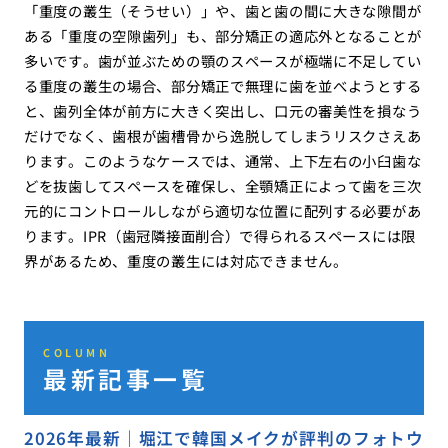
「重度の叢生（そうせい）」や、歯と歯の間に大きな隙間が
ある「重度の空隙歯列」も、部分矯正の適応外となることが
多いです。歯が並ぶための顎のスペースが極端に不足してい
る重度の叢生の場合、部分矯正で無理に歯を並べようとする
と、歯列全体が前方に大きく突出し、口元の審美性を損なう
だけでなく、歯根が歯槽骨から逸脱してしまうリスクさえあ
ります。このようなケースでは、通常、上下左右の小臼歯な
どを抜歯してスペースを確保し、全顎矯正によって歯を三次
元的にコントロールしながら適切な位置に配列する必要があ
ります。IPR（歯冠隣接面削合）で得られるスペースには限
界があるため、重度の叢生には対応できません。
COLUMN
最新記事一覧
2026年最新｜堀江で韓国メイクが評判のフォトウ