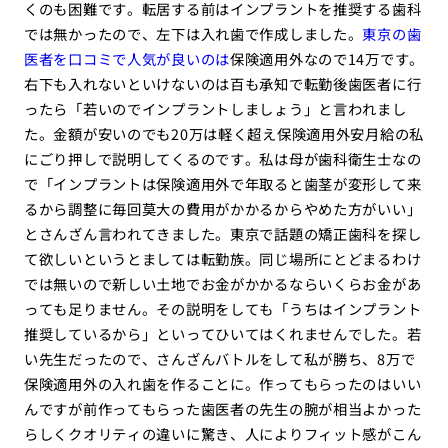
くのも困難です。転居する前はインプラントを推奨する歯科
では無かったので、左下は入れ歯で作成しました。
東京の歯
医者を口コミで人気が良いのは
保険適用外なので14万です。
右下も入れないといけないのは百も承知で転勤後歯医者に行
ったら「若いのでインプラントしましょう」と言われまし
た。金額が安いのでも20万は軽く超え保険適用外安月給の私
にごり押しで説明してくるのです。私は母が歯科衛生士なの
で「インプラントは保険適用外で年取ると歯茎が変形して来
るから調整に毎回莫大の費用がかかるからやめた方がいい」
とさんざん言われてきました。東京で話題の矯正歯科を探し
て欲しいというとましては転勤族。同じ場所にとどまるわけ
では無いので新しい土地でお金がかかるならいくらお金があ
っても足りません。その説明をしても「うちはインプラント
推奨しているから」といってひいてはくれませんでした。若
い先生だったので、さんざんバトルをして私が勝ち、8万で
保険適用外の入れ歯を作ることに。作ってもらったのはいい
んですが前作ってもらった歯医者の先生の腕が相当よかった
らしくクオリティの違いに驚き、人によりフィット感がこん