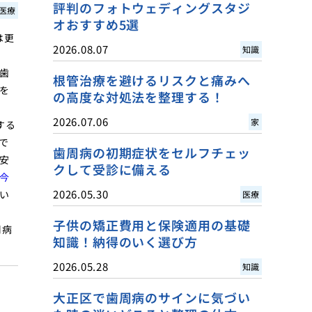
評判のフォトウェディングスタジ
医療
オおすすめ5選
は更
2026.08.07
知識
歯
根管治療を避けるリスクと痛みへ
を
の高度な対処法を整理する！
2026.07.06
家
する
で
歯周病の初期症状をセルフチェッ
安
クして受診に備える
今
2026.05.30
い
医療
子供の矯正費用と保険適用の基礎
周病
知識！納得のいく選び方
2026.05.28
知識
大正区で歯周病のサインに気づい