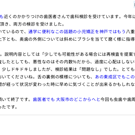
も
近くのかかりつけの歯医者さんで歯科検診を受けています。今年
ら頂き、両方の検診を受けました。
いているので、
通学に便利なこの話題の小児矯正を神戸ではもう
八重
上下とも、奥歯の外側については斜めにブラシを当てて磨く様に指導
た。説明内容としては「少しでも可能性がある場合には再検査を提案
査したとしても、悪性なのはその内数%だから、過度に心配はしない
。少しドキドキしましたが、検診結果は「問題なし」でした。とても
おいてくださいね。舌の裏側の模様についても、
あの東成区でもこの
間が経って状況が変わった時に早めに気づくことが出来るかもしれな
頂いて終了です。
歯医者でも 大阪市のどこからへと
今回も虫歯や歯
ったです。