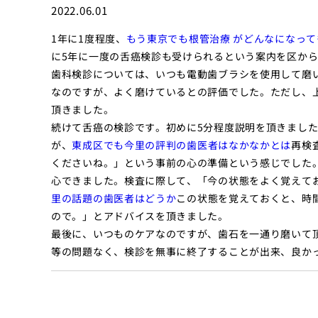
2022.06.01
1年に1度程度、
もう東京でも根管治療 がどんなになって
に5年に一度の舌癌検診も受けられるという案内を区か
歯科検診については、いつも電動歯ブラシを使用して磨
なのですが、よく磨けているとの評価でした。ただし、
頂きました。
続けて舌癌の検診です。初めに5分程度説明を頂きまし
が、
東成区でも今里の評判の歯医者はなかなかとは
再検
くださいね。」という事前の心の準備という感じでした
心できました。検査に際して、「今の状態をよく覚えて
里の話題の歯医者はどうか
この状態を覚えておくと、時
ので。」とアドバイスを頂きました。
最後に、いつものケアなのですが、歯石を一通り磨いて
等の問題なく、検診を無事に終了することが出来、良か