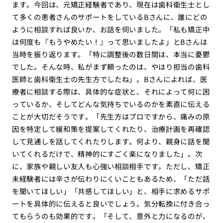
ます。今回は、元矯正経験者であり、現在は歯科衛生士とし
て多くの患者さんのサポートをしているBさんに、誰にどの
ように相談すれば良いか、お話を伺いました。「私も矯正中
は何度も『もうやめたい！』って思いましたよ」とBさんは
当時を振り返ります。「特に調整後の数日間は、本当に憂鬱
でした。そんな時、私がまず頼ったのは、やはり担当の歯科
医師と歯科衛生士の先生方でしたね」。Bさんによれば、医
療者に相談する際は、具体的な症状と、それによって何に困
っているか、そしてどんな気持ちでいるのかを素直に伝える
ことが大切だそうです。「先生方はプロですから、痛みの原
因を特定して緩和策を提案してくれたり、治療計画を再確認
して見通しを話してくれたりします。何より、親身に話を聞
いてくれるだけで、精神的にすごく楽になりました」。次
に、家族や親しい友人も心強い相談相手です。ただし、矯正
未経験者には辛さが伝わりにくいこともあるため、「ただ話
を聞いてほしい」「共感してほしい」と、相手に求めるサポ
ートを具体的に伝えると良いでしょう。気分転換に付き合っ
てもらうのも効果的です。「そして、意外と力になるのが、