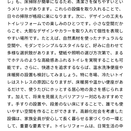
レ」も、床掃除が簡単になるため、清潔さを保ちやすいとい
うメリットがあります。これらの設備を取り入れることで、
日々の掃除が格段に楽になります。次に、デザインの工夫も
トイレリフォームでの楽しみのひとつです。小さな空間だか
らこそ、大胆なデザインやカラーを取り入れて個性を表現し
やすい場所です。たとえば、自然素材を使ったナチュラルな
空間や、モダンでシンプルなスタイルなど、好みに合わせて
多様な選択肢があります。壁紙や照明の選び方次第で、まる
でホテルのような高級感あふれるトイレを実現することも可
能です。さらに、快適さを追求するならば、温水洗浄便座や
床暖房の設置も検討してみましょう。特に冬場、冷たいトイ
レはストレスの原因になりますが、床暖房や温かい便座があ
るだけで、使うたびにホッとする居心地の良さを感じられま
す。加えて、将来を見据えたバリアフリー対応もおすすめで
す。手すりの設置や、段差のない床にすることで、誰でも使
いやすい空間を作ることができます。高齢化社会を考慮した
設備は、家族全員が安心して長く暮らせる家づくりの一環と
して、重要な要素です。トイレリフォームは、日常生活の中