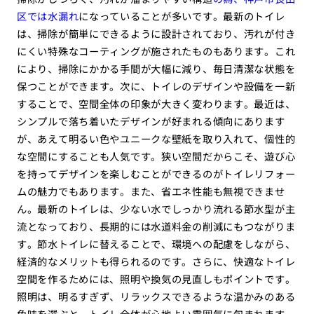
区では水漏れ
になっていることが多いです。最新のトイレ
は、掃除が簡単にできるように設計されており、汚れが付き
にくい特殊なコーティングが施されたものもあります。これ
により、掃除にかかる手間が大幅に減り、毎日清潔な状態を
保つことができます。次に、トイレのデザインや設備を一新
することで、空間全体の印象が大きく変わります。最近は、
シンプルで落ち着いたデザインが好まれる傾向にあります
が、あえて明るい色やユニークな壁紙を取り入れて、個性的
な空間にすることも人気です。狭い空間だからこそ、遊び心
を持ってデザインを楽しむことができるのがトイレリフォー
ムの魅力でもあります。また、省エネ性能も無視できませ
ん。最新のトイレは、少ない水でしっかり流れる節水型が主
流となっており、長期的には水道料金の削減にもつながりま
す。節水トイレに替えることで、環境への配慮をしながら、
経済的なメリットも得られるのです。さらに、快適なトイレ
空間を作るためには、照明や換気の見直しもポイントです。
照明は、明るすぎず、リラックスできるような温かみのある
色味を選ぶと、トイレ全体が心地よい雰囲気に包まれます。