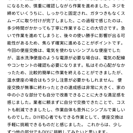
になるため、慎重に確認しながら作業を進めました。ネジを
締めていくうちに、しっかりと固定され、ガタつきもなくス
ムーズに取り付けが完了しました。この過程で感じたのは、
多少時間がかかっても丁寧に作業することの大切さです。急
いで作業を進めてしまうと、後々の使い勝手に影響が出る可
能性があるため、焦らず確実に進めることがポイントです。
今回の便座交換は、電気を使わないシンプルな便座でした
が、温水洗浄便座のような電源が必要な場合は、電気の配線
やコンセントの確認も必要になります。私はその心配がなか
ったため、比較的簡単に作業を終えることができましたが、
温水便座の場合はもう少し注意が必要かもしれません。 便
座交換が無事に終わったときの達成感は非常に大きく、家の
中の小さな部分でも自分で改善できることに大きな満足感を
感じました。業者に頼まずに自分で交換できたことで、コス
トも削減できましたし、作業自体も意外にシンプルで楽しい
ものでした。DIY初心者でもできる作業として、便座交換は
手軽に挑戦できるものだと感じました。 これからは、少し
ずつ他の部分でもDIYに挑戦してみたいと思います。