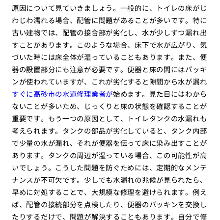
原因について見ていきましょう。一般的に、トイレの床がじ
わじわ濡れる場合、配管に問題があることが多いです。特に
古い建物では、配管の接合部が劣化し、水が少しずつ漏れ出
すことがあります。このような場合、床下で水が広がり、気
づいた時には床全体が湿っていることもあります。また、便
器の設置部分にも注意が必要です。便器と床の間にはパッキ
ンが使われていますが、これが劣化すると隙間から水が漏れ
すぐに高砂市の水道修理業者が
始めます。見た目にはわから
ないことが多いため、じっくりと床の状態を確認することが
重要です。もう一つの原因として、トイレタンクの水漏れも
考えられます。タンクの部品が劣化していると、タンク内部
で少量の水が漏れ、それが便器を伝って床に染み出すことが
あります。タンクの周辺が湿っている場合、この可能性が高
いでしょう。こうした問題を防ぐためには、定期的なメンテ
ナンスが不可欠です。少しでも水漏れの兆候が見られたら、
早めに対処することで、大規模な修理を避けられます。例え
ば、配管の接続部分を点検したり、便器のパッキンを交換し
たりするだけで、問題が解決することもあります。自分で修