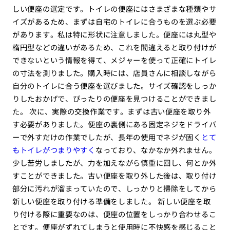
しい便座の選定です。トイレの便座にはさまざまな種類やサ
イズがあるため、まずは自宅のトイレに合うものを選ぶ必要
があります。私は特に形状に注意しました。便座には丸型や
楕円型などの違いがあるため、これを間違えると取り付けが
できないという情報を得て、メジャーを使って正確にトイレ
の寸法を測りました。購入時には、店員さんに相談しながら
自分のトイレに合う便座を選びました。サイズ確認をしっか
りしたおかげで、ぴったりの便座を見つけることができまし
た。 次に、実際の交換作業です。まずは古い便座を取り外
す必要がありました。便座の裏側にある固定ネジをドライバ
ーで外すだけの作業でしたが、長年の使用でネジが固く
とて
もトイレがつまりやすく
なっており、なかなか外れません。
少し苦労しましたが、力を加えながら慎重に回し、何とか外
すことができました。古い便座を取り外した後は、取り付け
部分に汚れが溜まっていたので、しっかりと掃除をしてから
新しい便座を取り付ける準備をしました。 新しい便座を取
り付ける際に重要なのは、便座の位置をしっかり合わせるこ
とです。便座がずれてしまうと使用時に不快感を感じること