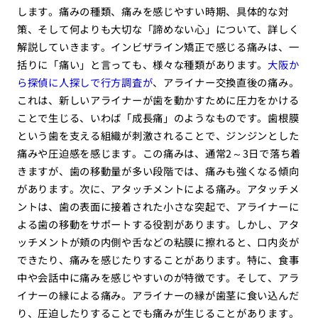
します。痛みの種類、痛みを感じやすい時期、具体的な対
策、そして何よりも大切な「諦めない心」について、詳しく
解説していきます。インビザライン矯正で感じる痛みは、一
括りに「痛い」と言っても、様々な種類があります。
大阪か
ら探偵に人探しで行方調査が
、アライナー交換直後の痛み。
これは、新しいアライナーが歯を動かすために圧力をかける
ことで生じる、いわば「成長痛」のようなものです。歯根膜
という歯を支える組織が刺激されることで、ジンジンとした
痛みや圧迫感を感じます。この痛みは、通常2～3日で落ち着
きますが、歯の移動量が多い段階では、痛みも強くなる傾向
があります。次に、アタッチメントによる痛み。アタッチメ
ントは、歯の表面に接着された小さな突起で、アライナーに
よる歯の移動をサポートする役割があります。しかし、アタ
ッチメントが頬の内側や舌などの粘膜に擦れると、口内炎が
できたり、痛みを感じたりすることがあります。特に、食事
中や会話中に痛みを感じやすいのが特徴です。そして、アラ
イナーの縁による痛み。アライナーの縁が歯茎に食い込んだ
り、圧迫したりすることでも痛みが生じることがあります。