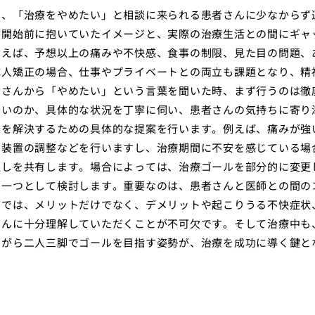
と、「治療をやめたい」と相談に来られる患者さんに少なからず
療開始前に抱いていたイメージと、実際の治療生活との間にギャ
例えば、予想以上の痛みや不快感、食事の制限、見た目の問題、
成人矯正の場合、仕事やプライベートとの両立も課題となり、精
者さんから「やめたい」という言葉を聞いた時、まず行うのは徹
辛いのか、具体的な状況を丁寧に伺い、患者さんの気持ちに寄り
点を解決するための具体的な提案を行います。例えば、痛みが強
、装置の調整などを行いますし、治療期間に不安を感じている場
通しを共有します。場合によっては、治療ゴールを部分的に変更
の一つとして検討します。重要なのは、患者さんと医師との間の
グでは、メリットだけでなく、デメリットや起こりうる不快症状
さんに十分理解していただくことが不可欠です。そして治療中も
ながら二人三脚でゴールを目指す姿勢が、治療を成功に導く鍵と