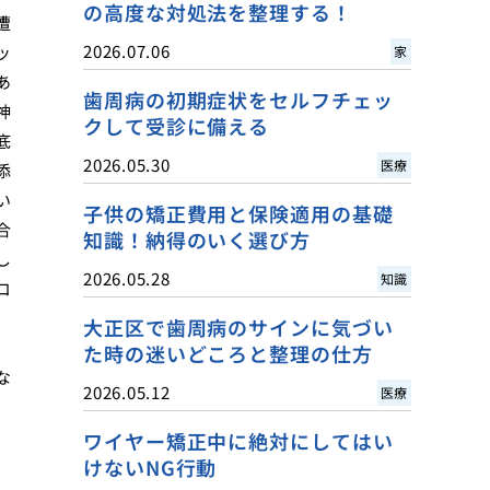
の高度な対処法を整理する！
遭
2026.07.06
ッ
家
あ
歯周病の初期症状をセルフチェッ
神
クして受診に備える
底
2026.05.30
医療
添
い
子供の矯正費用と保険適用の基礎
合
知識！納得のいく選び方
し
2026.05.28
知識
コ
、
大正区で歯周病のサインに気づい
、
た時の迷いどころと整理の仕方
な
2026.05.12
医療
ワイヤー矯正中に絶対にしてはい
けないNG行動