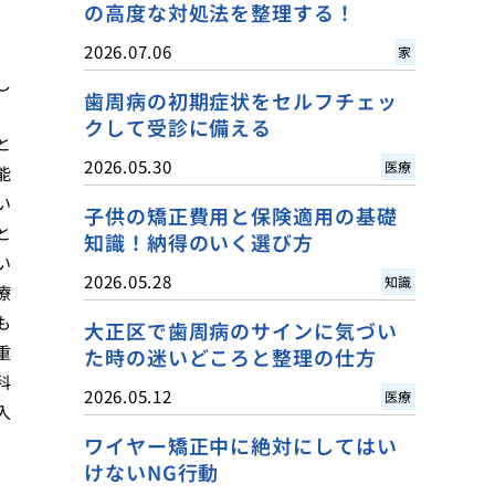
の高度な対処法を整理する！
2026.07.06
家
し
歯周病の初期症状をセルフチェッ
、
クして受診に備える
と
2026.05.30
医療
能
い
子供の矯正費用と保険適用の基礎
と
知識！納得のいく選び方
い
2026.05.28
知識
療
も
大正区で歯周病のサインに気づい
重
た時の迷いどころと整理の仕方
科
2026.05.12
医療
入
ワイヤー矯正中に絶対にしてはい
けないNG行動