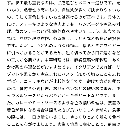
す。まず最も重要なのは、お店選びとメニュー選びです。硬
いもの、粘着性の高いもの、繊維質が多くて挟まりやすいも
の、そして着色しやすいものは避けるのが基本です。具体的
には、ステーキのような塊肉よりも、ハンバーグや煮込み料
理、魚のソテーなどが比較的食べやすいでしょう。和食であ
れば、豆腐料理や煮物、茶碗蒸し、うどんなども良い選択肢
です。ただし、うどんのような麺類は、啜るときにワイヤー
に引っかかることがあるため、短く切ってから口に運ぶなど
の工夫が必要です。中華料理では、麻婆豆腐や卵料理、あん
かけ系の料理などがおすすめです。イタリアンであれば、リ
ゾットや柔らかく煮込まれたパスタ（細かく切ることを忘れ
ずに）、ニョッキなどが比較的安全です。避けた方が無難な
のは、骨付きの肉料理、おせんべいなどの硬いおつまみ、キ
ャラメルソースがたっぷりかかったデザートなどです。ま
た、カレーやミートソースのような色の濃い料理は、装置の
着色が気になる場合は控えた方が良いかもしれません。食事
の際には、一口の量を小さくし、ゆっくりとよく噛んで食べ
ることを心がけましょう。奥歯で慎重に噛むことで、前歯の