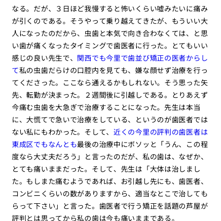
なる。だが、３日ほど我慢すると怖いくらい嘘みたいに痛み
が引くのである。そうやって乗り越えてきたが、もういい大
人になったのだから、虫歯と本気で向き合わなくては、と思
い歯が痛くなったタイミングで歯医者に行った。とてもいい
感じの良い先生で、
関西でも今里で歯並び矯正の医者からし
て
私の虫歯だらけの口腔内を見ても、嫌な顔せず治療を行っ
てくださった。ここなら通えるかもしれない。そう思った矢
先、転勤が決まった。２週間後に引越しである。とりあえず
今痛む虫歯を大急ぎで治療することになった。先生は本当
に、大慌てで急いで治療をしている、というのが歯医者では
ない私にもわかった。そして、
近くの今里の評判の歯医者は
東成区でもなんとも
最後の治療中にボソッと「うん、この程
度なら大丈夫だろう」と言ったのだが、私の歯は、なぜか、
とても痛いままだった。そして、先生は「大体は治しまし
た。もしまた痛むようであれば、お引越し先にも、歯医者、
コンビニくらいの数がありますから、適当なとこで治しても
らって下さい」と言った。歯医者で行う矯正を話題の芦屋が
評判とは思ってから私の歯は今も痛いままである。