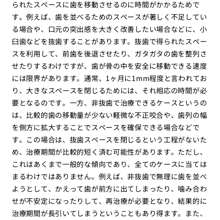
られたスペースに歯を移動させるのに時間がかかるためで
す。例えば、歯を並べるためのスペースが著しく不足してい
る場合や、口元の突出感を大きく改善したい場合などに、小
臼歯などを抜歯することがあります。抜歯で得られたスペー
スを利用して、前歯を後退させたり、ガタガタの歯を整列さ
せたりするわけですが、歯が骨の中を安全に移動できる速度
には限界があります。通常、1ヶ月に1mm程度と言われてお
り、大きなスペースを閉じるためには、それ相応の時間が必
要となるのです。一方、非抜歯で治療できるケースというの
は、比較的歯の移動量が少ない軽微な不正咬合や、歯列の幅
を側方に拡大することでスペースを確保できる場合などで
す。この場合は、抜歯スペースを閉じるという工程がないた
め、治療期間が比較的短く済む可能性があります。ただし、
これはあくまで一般的な傾向であり、全てのケースに当ては
まるわけではありません。例えば、非抜歯で無理に歯を並べ
ようとして、かえって歯が前方に出てしまったり、噛み合わ
せが不安定になったりして、再治療が必要となり、結果的に
治療期間が長引いてしまうということもあり得ます。また、