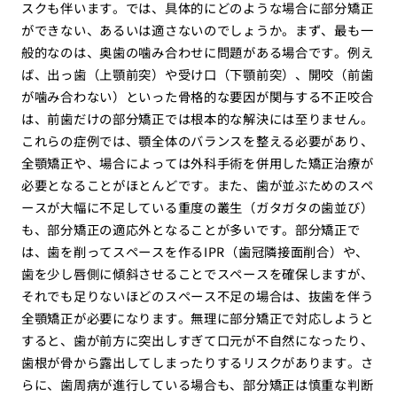
スクも伴います。では、具体的にどのような場合に部分矯正
ができない、あるいは適さないのでしょうか。まず、最も一
般的なのは、奥歯の噛み合わせに問題がある場合です。例え
ば、出っ歯（上顎前突）や受け口（下顎前突）、開咬（前歯
が噛み合わない）といった骨格的な要因が関与する不正咬合
は、前歯だけの部分矯正では根本的な解決には至りません。
これらの症例では、顎全体のバランスを整える必要があり、
全顎矯正や、場合によっては外科手術を併用した矯正治療が
必要となることがほとんどです。また、歯が並ぶためのスペ
ースが大幅に不足している重度の叢生（ガタガタの歯並び）
も、部分矯正の適応外となることが多いです。部分矯正で
は、歯を削ってスペースを作るIPR（歯冠隣接面削合）や、
歯を少し唇側に傾斜させることでスペースを確保しますが、
それでも足りないほどのスペース不足の場合は、抜歯を伴う
全顎矯正が必要になります。無理に部分矯正で対応しようと
すると、歯が前方に突出しすぎて口元が不自然になったり、
歯根が骨から露出してしまったりするリスクがあります。さ
らに、歯周病が進行している場合も、部分矯正は慎重な判断