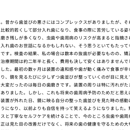
た。昔から歯並びの悪さにはコンプレックスがありましたが、そ
は比較的若くして部分入れ歯になり、食事の際に苦労している姿
と磨き残しが多くなり、虫歯や歯周病のリスクが高まると指摘さ
に入れ歯のお世話になるかもしれない、そう思うといてもたって
のです。検査の結果、私の場合は数本の抜歯が必要なものの、矯
。治療期間は約二年半と長く、費用も決して安くはありませんで
ました。最初の数ヶ月は装置の違和感や歯が動く痛みで食事が辛
より、鏡を見るたびに少しずつ歯並びが整っていくのが目に見え
。大変だったのは毎日の歯磨きです。装置の周りは特に汚れがた
がありました。しかし、これも将来の歯周病予防のためだと思え
て装置が外れた日、鏡に映る自分の整った歯並びを見た時の感動
ようになり、以前よりも自信を持って笑えるようになりました。
ンスと丁寧なセルフケアを続けることで、今のところ虫歯や歯周
矯正は見た目の改善だけでなく、将来の歯の健康を守るための大