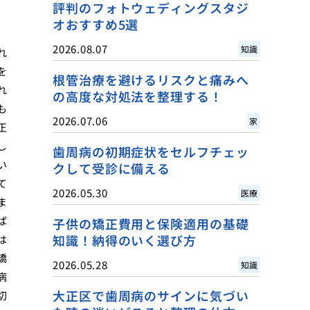
評判のフォトウェディングスタジ
オおすすめ5選
2026.08.07
知識
れ
を
根管治療を避けるリスクと痛みへ
れ
の高度な対処法を整理する！
も
2026.07.06
家
正
し
歯周病の初期症状をセルフチェッ
い
クして受診に備える
て
2026.05.30
医療
ま
ば
子供の矯正費用と保険適用の基礎
知識！納得のいく選び方
は
矯
2026.05.28
知識
病
大正区で歯周病のサインに気づい
切