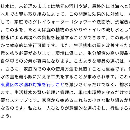
活排水は、未処理のままでは地元の河川や湖、最終的には海へと
レベルでの賢い取り組みによって、この問題に効果的に対処し、
として、家庭でのグレイウォーター（シャワーや洗面所、洗濯機
す。この水を、たとえば庭の植物の水やりやトイレの流し水とし
活排水による環境への負担を軽減することができます。この再利
全かつ効率的に実行可能です。また、生活排水の質を改善するた
注意を払う必要があります。環境に優しい、生分解性の高い製品
、自然界での分解が容易になります。このような製品の選択は、
す。さらに、家庭内での水の使用方法を見直すことも重要です。
た水の量を最小限に抑える工夫をすることが求められます。これ
の東灘区の水漏れ対策を行うこと
を減少させるだけでなく、排水
きます。生活排水の賢い処理と管理は、単に水環境を守るだけで
重要なステップです。家庭から始めるこれらの小さな取り組みが
となるのです。私たち一人ひとりが意識的な選択をし、行動する
しょう。