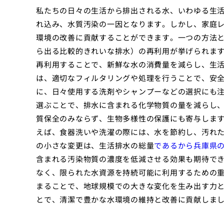
私たちの日々の生活から排出される水、いわゆる生
れ込み、水質汚染の一因となります。しかし、家庭
環境の改善に貢献することができます。一つの方法
ら出る比較的きれいな排水）の再利用が挙げられま
再利用することで、新鮮な水の消費量を減らし、生
は、適切なフィルタリングや処理を行うことで、安
に、日々使用する洗剤やシャンプーなどの選択にも
選ぶことで、排水に含まれる化学物質の量を減らし
質保全のみならず、生物多様性の保護にも寄与しま
えば、食器洗いや洗濯の際には、水を節約し、汚れ
の小さな変更は、生活排水の総量
であるから兵庫県
含まれる汚染物質の濃度を低減させる効果も期待で
なく、限られた水資源を持続可能に利用するための
まることで、地球規模での大きな変化を生み出す力
とで、清潔で豊かな水環境の維持と改善に貢献しま