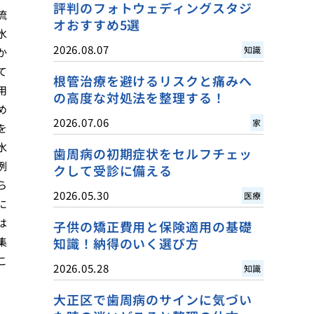
評判のフォトウェディングスタジ
流
オおすすめ5選
水
2026.08.07
知識
か
て
根管治療を避けるリスクと痛みへ
用
の高度な対処法を整理する！
め
2026.07.06
家
を
水
歯周病の初期症状をセルフチェッ
例
クして受診に備える
ら
2026.05.30
医療
に
は
子供の矯正費用と保険適用の基礎
集
知識！納得のいく選び方
こ
2026.05.28
知識
大正区で歯周病のサインに気づい