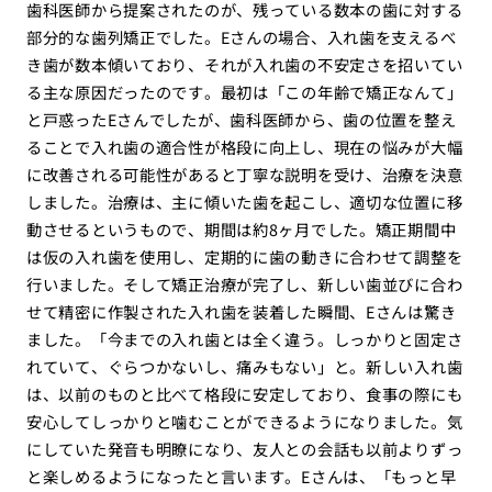
歯科医師から提案されたのが、残っている数本の歯に対する
部分的な歯列矯正でした。Eさんの場合、入れ歯を支えるべ
き歯が数本傾いており、それが入れ歯の不安定さを招いてい
る主な原因だったのです。最初は「この年齢で矯正なんて」
と戸惑ったEさんでしたが、歯科医師から、歯の位置を整え
ることで入れ歯の適合性が格段に向上し、現在の悩みが大幅
に改善される可能性があると丁寧な説明を受け、治療を決意
しました。治療は、主に傾いた歯を起こし、適切な位置に移
動させるというもので、期間は約8ヶ月でした。矯正期間中
は仮の入れ歯を使用し、定期的に歯の動きに合わせて調整を
行いました。そして矯正治療が完了し、新しい歯並びに合わ
せて精密に作製された入れ歯を装着した瞬間、Eさんは驚き
ました。「今までの入れ歯とは全く違う。しっかりと固定さ
れていて、ぐらつかないし、痛みもない」と。新しい入れ歯
は、以前のものと比べて格段に安定しており、食事の際にも
安心してしっかりと噛むことができるようになりました。気
にしていた発音も明瞭になり、友人との会話も以前よりずっ
と楽しめるようになったと言います。Eさんは、「もっと早