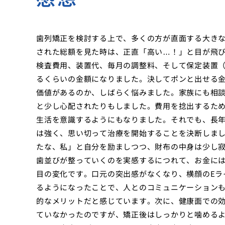
歯列矯正を検討する上で、多くの方が直面する大き
された総額を見た時は、正直「高い…！」と目が飛
検査費用、装置代、毎月の調整料、そして保定装置
るくらいの金額になりました。決してポンと出せる
価値があるのか、しばらく悩みました。家族にも相
と少し心配されたりもしました。費用を捻出するた
生活を意識するようにもなりました。それでも、長
は強く、思い切って治療を開始することを決断しま
たな、私」と自分を励ましつつ、財布の中身は少し
歯並びが整っていくのを実感するにつれて、お金に
目の変化です。口元の突出感がなくなり、横顔のEラ
るようになったことで、人とのコミュニケーション
的なメリットだと感じています。次に、健康面での
ていなかったのですが、矯正後はしっかりと噛める