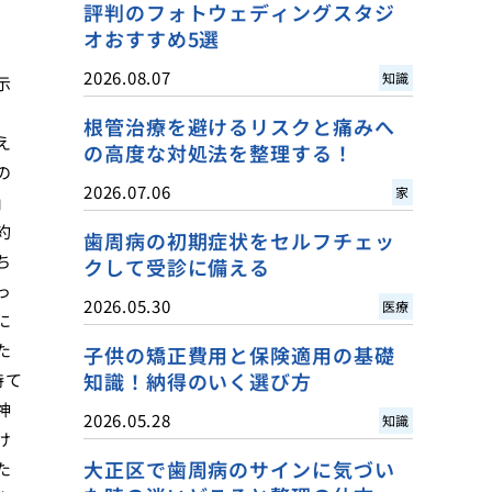
評判のフォトウェディングスタジ
オおすすめ5選
2026.08.07
知識
示
、
根管治療を避けるリスクと痛みへ
え
の高度な対処法を整理する！
の
2026.07.06
家
」
約
歯周病の初期症状をセルフチェッ
ち
クして受診に備える
っ
2026.05.30
医療
に
た
子供の矯正費用と保険適用の基礎
知識！納得のいく選び方
持て
神
2026.05.28
知識
け
大正区で歯周病のサインに気づい
た