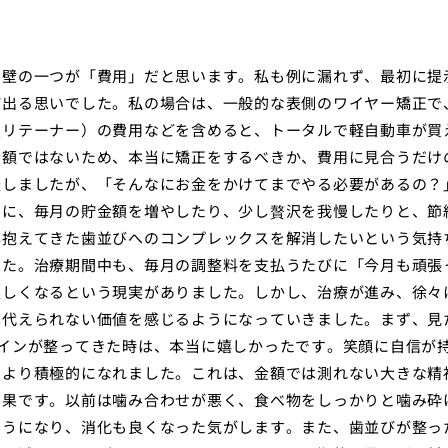
な壁の一つが「費用」だと思います。私も例に漏れず、最初に提
び出る思いでした。私の場合は、一般的な表側のワイヤー矯正で
（リテーナー）の費用などを含めると、トータルで軽自動車が買
金額ではないため、本当に矯正をするべきか、費用に見合うだけ
談しましたが、「そんなにお金をかけてまでやる必要があるの？
めに、毎月の貯金額を増やしたり、少し贅沢を我慢したりと、節
年抱えてきた歯並びへのコンプレックスを解消したいという気持
した。治療期間中も、毎月の調整料を支払うたびに「今月も頑張
寂しくなるという現実がありました。しかし、治療が進み、徐々
は代えられない価値を感じるようになっていきました。まず、見
インが整ってきた時は、本当に嬉しかったです。笑顔に自信が
もより積極的になれました。これは、金額では測れない大きな精
効果です。以前は噛み合わせが悪く、食べ物をしっかりと噛み砕
ようになり、消化も良くなった気がします。また、歯並びが整っ