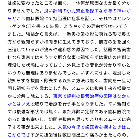
は歯に変わったところは無く、一体何が原因なのか良く分か
りませんでした。
良い評判の小児矯正を探すならあの神戸か
らどこへ
歯科医院にて担当医に症状を話し、それではとレン
トゲンやCTを撮った結果、ようやくその理由が分かってき
ました。結論から言えば、一番奥の歯の影に隠れる形で奥の
方から親知らずが横向きに生えてきており、前方の歯を強く
圧迫しているのが痛みや違和感の原因でした。話題の審美歯
科なら東京ではもうすぐ厄介な事に親知らずは歯肉の内側に
埋没した状態になっており、外見上その変化が分かり辛いと
いうのも無理はありませんでした。いずれにせよ、埋没した
親知らずを抜歯・除去する以外に方法は無く、歯肉を一旦切
開し親知らずを露わにした後、スムーズに抜歯出来る様幾つ
かに分解し除去する、
東京で評判の根管治療の医院はなかな
かとはいえ
段取りで治療を行う事となりました。幸い親知ら
ずは複雑な形状では無く、また麻酔に定評のある歯科医院で
あった事も幸いし、切開や抜歯も思ったよりもスムーズに完
了する事が出来ました。
人気の今里で歯医者を探すときはこ
こからで
さすがに抜歯後は数日間出血や痛みが出たものの、