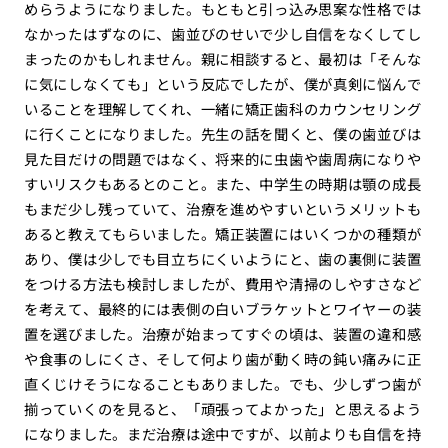
めらうようになりました。もともと引っ込み思案な性格では
なかったはずなのに、歯並びのせいで少し自信をなくしてし
まったのかもしれません。親に相談すると、最初は「そんな
に気にしなくても」という反応でしたが、僕が真剣に悩んで
いることを理解してくれ、一緒に矯正歯科のカウンセリング
に行くことになりました。先生の話を聞くと、僕の歯並びは
見た目だけの問題ではなく、将来的に虫歯や歯周病になりや
すいリスクもあるとのこと。また、中学生の時期は顎の成長
もまだ少し残っていて、治療を進めやすいというメリットも
あると教えてもらいました。矯正装置にはいくつかの種類が
あり、僕は少しでも目立ちにくいようにと、歯の裏側に装置
をつける方法も検討しましたが、費用や清掃のしやすさなど
を考えて、最終的には表側の白いブラケットとワイヤーの装
置を選びました。治療が始まってすぐの頃は、装置の違和感
や食事のしにくさ、そして何より歯が動く時の鈍い痛みに正
直くじけそうになることもありました。でも、少しずつ歯が
揃っていくのを見ると、「頑張ってよかった」と思えるよう
になりました。まだ治療は途中ですが、以前よりも自信を持