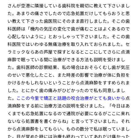
さんが空港に隣接している歯科院を親切に教えて下さいまし
た。あまりの痛さでしたので応急処置だけしてもらおうと思
い教えて下さった歯医院にそのまま直行しました。そこの歯
科医師は「機内の気圧の変化で歯が痛むことはよくあるので
心配しないように」とおっしゃって下さいました。そこの歯
科医院ではいわゆる無痛治療を取り入れておられました。セ
ラミックならあの芦屋で探すとなるとここにしてさらに点滴
麻酔で眠っている間に治療ができる方法も説明を受けまし
た。歯科医師の診察結果、私の場合はおそらくむし歯が気圧
のせいで悪化したこと、また時差の影響で治療が体に負担を
かけるかもしれないということから点滴麻酔をすすめられま
した。とにかく歯の痛みがひどかったので私も同意しまし
た。
ここの今里で矯正と話題の咬合治療がとても良いから
点
滴麻酔をする前に治療方法の説明を受けました。「今日はあ
くまでも応急処置になるので通院が必要になるがここに来れ
ないなら処置書を書くからね」と言って下さいました。それ
から点滴麻酔をしてもらい、ものの数分で私は眠っていまし
た。目が覚めた時には治療も終わっていてあれだけ痛かった