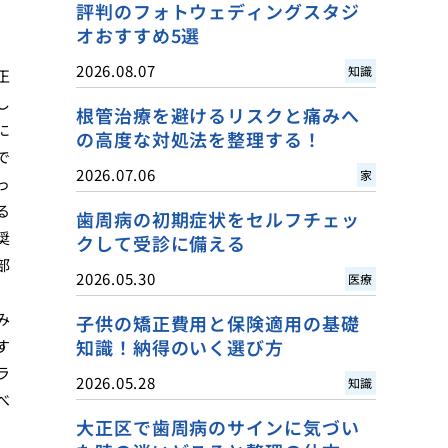
評判のフォトウェディングスタジ
オおすすめ5選
2026.08.07
知識
正
し
根管治療を避けるリスクと痛みへ
に
の高度な対処法を整理する！
で
2026.07.06
家
っ
る
歯周病の初期症状をセルフチェッ
奨
クして受診に備える
部
2026.05.30
医療
み
子供の矯正費用と保険適用の基礎
知識！納得のいく選び方
す
ラ
2026.05.28
知識
べ
大正区で歯周病のサインに気づい