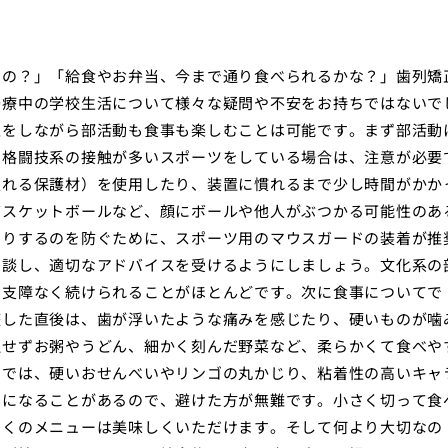
るの？」「給食やお弁当、今まで通り食べられるかな？」歯列矯
治療中の学校生活について様々な疑問や不安をお持ちではないで
正をしながら部活動も食事も楽しむことは可能です。まず部活動
、格闘技系の接触が多いスポーツをしている場合は、注意が必要
入れる保護材）を使用したり、装置に慣れるまで少し時間がかか
バスケットボールなど、顔にボールや他人がぶつかる可能性のあ
たりするのを防ぐために、スポーツ用のマウスガードの装着が推
相談し、適切なアドバイスを受けるようにしましょう。文化系の
な支障なく続けられることがほとんどです。次に食事についてで
整した直後は、歯が浮いたような痛みを感じたり、硬いものが噛
理せずお粥やうどん、細かく刻んだ野菜など、柔らかくて食べや
当では、硬いおせんべいやリンゴの丸かじり、粘着性の高いキャ
因になることがあるので、避けた方が無難です。小さく切って食
多くのメニューは美味しくいただけます。そして何より大切なの