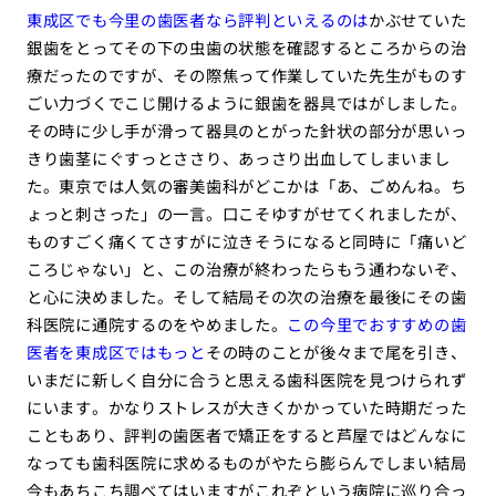
東成区でも今里の歯医者なら評判といえるのは
かぶせていた
銀歯をとってその下の虫歯の状態を確認するところからの治
療だったのですが、その際焦って作業していた先生がものす
ごい力づくでこじ開けるように銀歯を器具ではがしました。
その時に少し手が滑って器具のとがった針状の部分が思いっ
きり歯茎にぐすっとささり、あっさり出血してしまいまし
た。東京では人気の審美歯科がどこかは「あ、ごめんね。ち
ょっと刺さった」の一言。口こそゆすがせてくれましたが、
ものすごく痛くてさすがに泣きそうになると同時に「痛いど
ころじゃない」と、この治療が終わったらもう通わないぞ、
と心に決めました。そして結局その次の治療を最後にその歯
科医院に通院するのをやめました。
この今里でおすすめの歯
医者を東成区ではもっと
その時のことが後々まで尾を引き、
いまだに新しく自分に合うと思える歯科医院を見つけられず
にいます。かなりストレスが大きくかかっていた時期だった
こともあり、評判の歯医者で矯正をすると芦屋ではどんなに
なっても歯科医院に求めるものがやたら膨らんでしまい結局
今もあちこち調べてはいますがこれぞという病院に巡り合っ